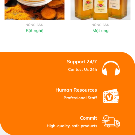
NÔNG SẢN
NÔNG SẢN
Bột nghệ
Mật ong
Support 24/7
Contact Us 24h
Human Resources
Professional Staff
Commit
High-quality, safe products