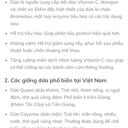
Dứa là nguồn cung cấp dồi dào Vitamin C, Mangan
và chất xơ. Điểm đặc biệt nhất của dứa là chứa
Bromelain, một loại enzyme tiêu hóa có các tác dụng
sau:
Hỗ trợ tiêu hóa: Giúp phân hủy protein hiệu quả hơn.
Kháng viêm: Hỗ trợ giảm sưng tấy, phục hồi sau phẫu
thuật hoặc chấn thương thể thao.
Tăng cường miễn dịch: Hàm lượng Vitamin C cao giúp
cơ thể chống lại các bệnh cảm cúm thông thường.
2. Các giống dứa phổ biến tại Việt Nam
Dứa Queen (dứa khóm): Trái nhỏ, thơm nồng, vị ngọt
đậm, thịt quả vàng đậm. Phổ biến ở Kiên Giang
(Khóm Tắc Cậu) và Tiền Giang.
Dứa Cayenne (dứa mật): Trái lớn, mắt nông, nhiều
nước, thịt quả vàng nhạt. Thường được dùng để chế