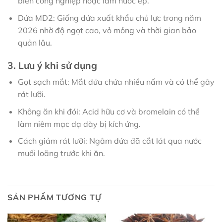
biến công nghiệp hoặc làm nước ép.
Dứa MD2: Giống dứa xuất khẩu chủ lực trong năm
2026 nhờ độ ngọt cao, vỏ mỏng và thời gian bảo
quản lâu.
3. Lưu ý khi sử dụng
Gọt sạch mắt: Mắt dứa chứa nhiều nấm và có thể gây
rát lưỡi.
Không ăn khi đói: Acid hữu cơ và bromelain có thể
làm niêm mạc dạ dày bị kích ứng.
Cách giảm rát lưỡi: Ngâm dứa đã cắt lát qua nước
muối loãng trước khi ăn.
SẢN PHẨM TƯƠNG TỰ