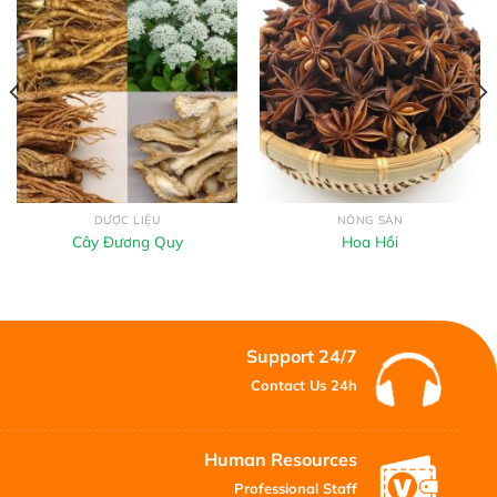
DƯỢC LIỆU
NÔNG SẢN
Cây Đương Quy
Hoa Hồi
Support 24/7
Contact Us 24h
Human Resources
Professional Staff