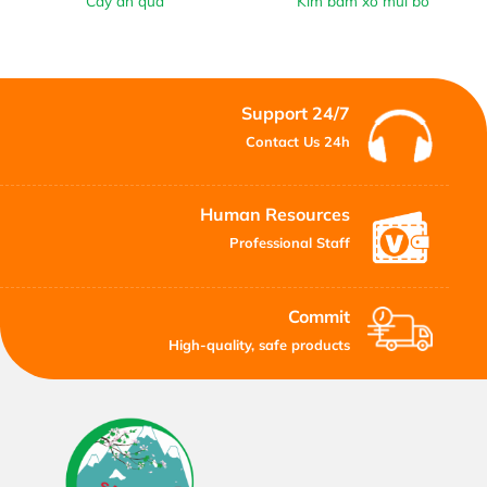
Cây ăn quả
Kìm bấm xỏ mũi bò
Support 24/7
Contact Us 24h
Human Resources
Professional Staff
Commit
High-quality, safe products