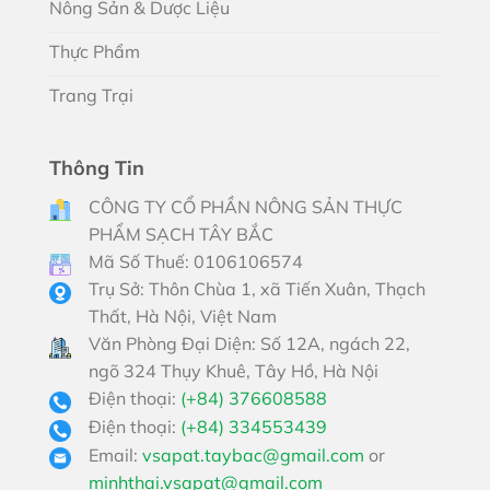
Nông Sản & Dược Liệu
Thực Phẩm
Trang Trại
Thông Tin
CÔNG TY CỔ PHẦN NÔNG SẢN THỰC
PHẨM SẠCH TÂY BẮC
Mã Số Thuế: 0106106574
Trụ Sở: Thôn Chùa 1, xã Tiến Xuân, Thạch
Thất, Hà Nội, Việt Nam
Văn Phòng Đại Diện: Số 12A, ngách 22,
ngõ 324 Thụy Khuê, Tây Hồ, Hà Nội
Điện thoại:
(+84) 376608588
Điện thoại:
(+84) 334553439
Email:
vsapat.taybac@gmail.com
or
minhthai.vsapat@gmail.com